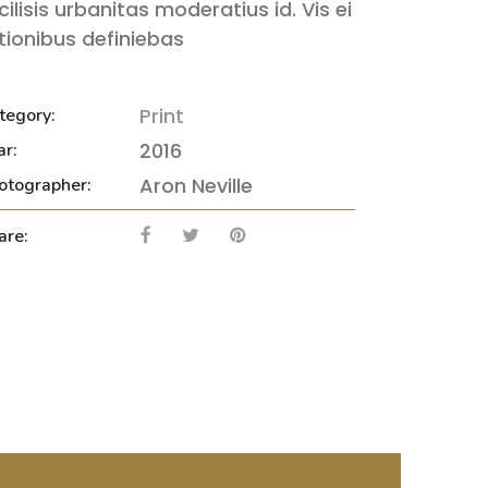
cilisis urbanitas moderatius id. Vis ei
tionibus definiebas
Print
tegory:
2016
ar:
Aron Neville
otographer:
are: