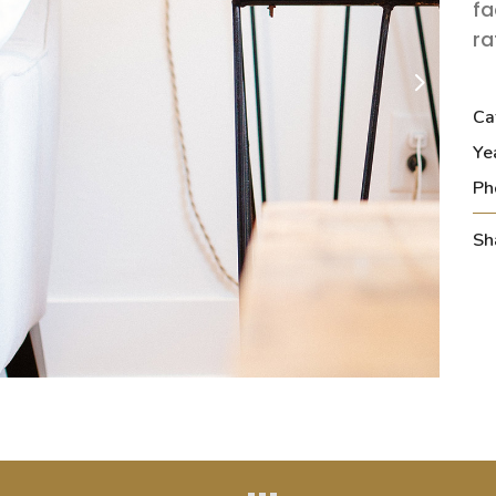
fa
ra
Ca
Ye
Ph
Sh