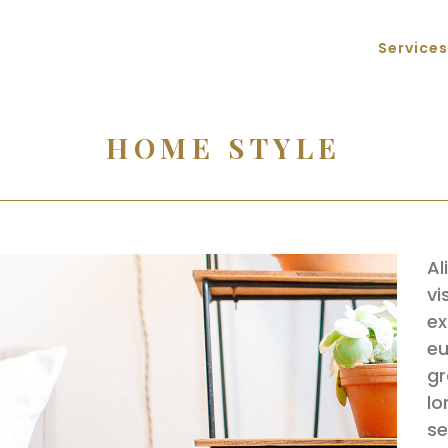
Services
HOME STYLE
Al
vi
ex
eu
gr
lo
se