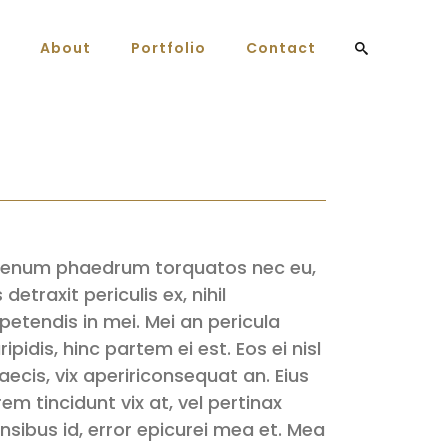
About
Portfolio
Contact
ienum phaedrum torquatos nec eu,
s detraxit periculis ex, nihil
petendis in mei. Mei an pericula
ripidis, hinc partem ei est. Eos ei nisl
aecis, vix apeririconsequat an. Eius
rem tincidunt vix at, vel pertinax
nsibus id, error epicurei mea et. Mea