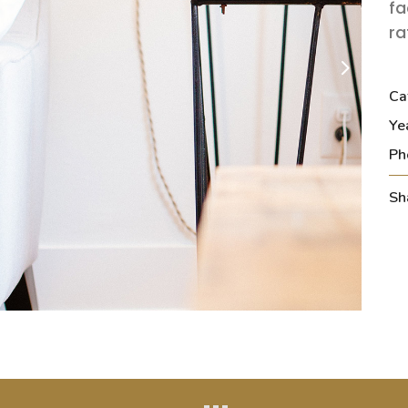
fa
ra
Ca
Ye
Ph
Sh