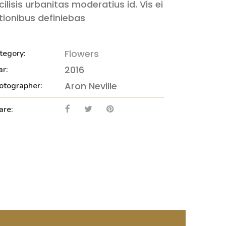
cilisis urbanitas moderatius id. Vis ei
tionibus definiebas
Flowers
tegory:
2016
ar:
Aron Neville
otographer:
are: