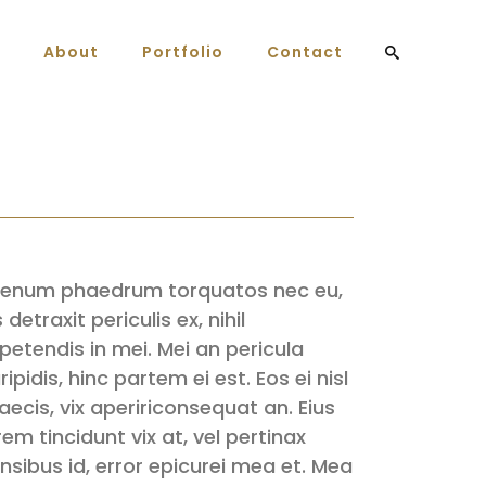
About
Portfolio
Contact
ienum phaedrum torquatos nec eu,
s detraxit periculis ex, nihil
petendis in mei. Mei an pericula
ripidis, hinc partem ei est. Eos ei nisl
aecis, vix apeririconsequat an. Eius
rem tincidunt vix at, vel pertinax
nsibus id, error epicurei mea et. Mea