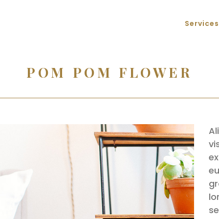
Services
POM POM FLOWER
Al
vi
ex
eu
gr
lo
se