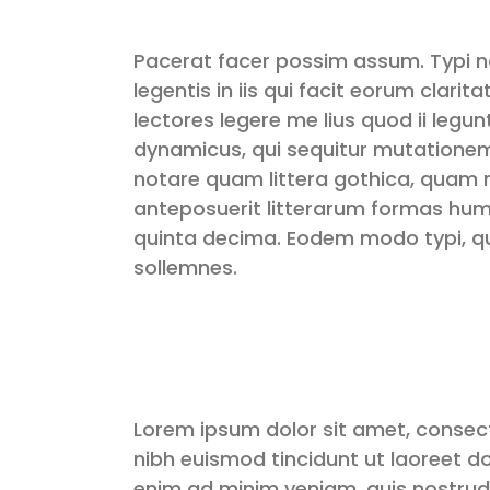
Pacerat facer possim assum. Typi n
legentis in iis qui facit eorum clar
lectores legere me lius quod ii legu
dynamicus, qui sequitur mutatione
notare quam littera gothica, quam
anteposuerit litterarum formas hum
quinta decima. Eodem modo typi, qui
sollemnes.
Lorem ipsum dolor sit amet, consec
nibh euismod tincidunt ut laoreet d
enim ad minim veniam, quis nostrud 