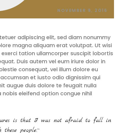
NOVEMBER 9, 2016
tetuer adipiscing elit, sed diam nonummy
olore magna aliquam erat volutpat. Ut wisi
exerci tation ullamcorper suscipit lobortis
quat. Duis autem vel eum iriure dolor in
olestie consequat, vel illum dolore eu
et accumsan et iusto odio dignissim qui
it augue duis dolore te feugait nulla
a nobis eleifend option congue nihil
ures is that I was not afraid to fall in
 these people.``