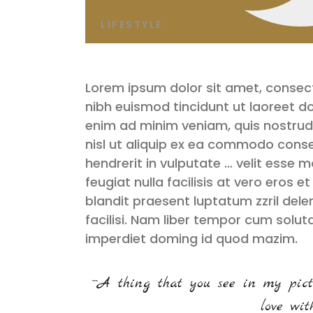
LIFESTYLE
Lorem ipsum dolor sit amet, consec
nibh euismod tincidunt ut laoreet d
enim ad minim veniam, quis nostrud 
nisl ut aliquip ex ea commodo conse
hendrerit in vulputate … velit esse m
feugiat nulla facilisis at vero eros 
blandit praesent luptatum zzril delen
facilisi. Nam liber tempor cum solut
imperdiet doming id quod mazim.
``A thing that you see in my pict
love with