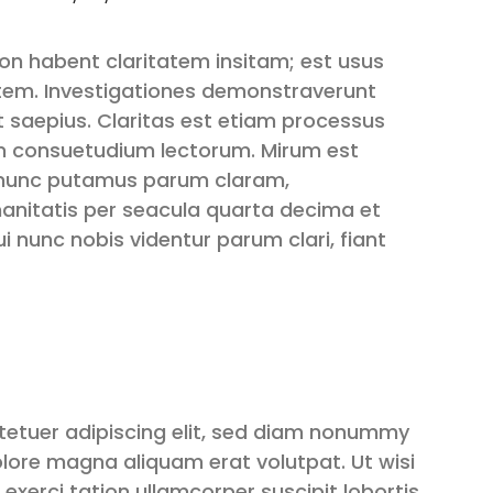
on habent claritatem insitam; est usus
itatem. Investigationes demonstraverunt
nt saepius. Claritas est etiam processus
m consuetudium lectorum. Mirum est
 nunc putamus parum claram,
anitatis per seacula quarta decima et
 nunc nobis videntur parum clari, fiant
tetuer adipiscing elit, sed diam nonummy
olore magna aliquam erat volutpat. Ut wisi
exerci tation ullamcorper suscipit lobortis