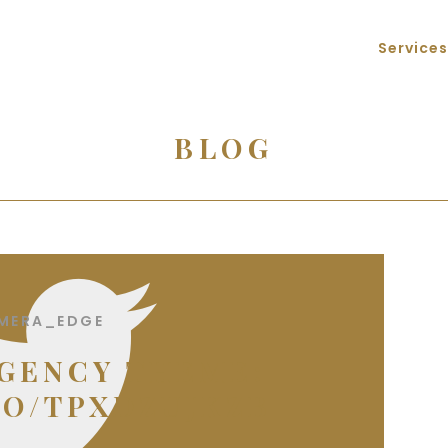
Services
BLOG
MERA_EDGE
GENCY THEME:
CO/TPXDZUJKZB