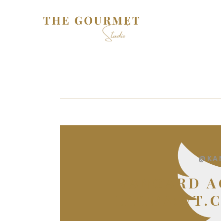
@KA
VANGARD A
HTTPS://T.