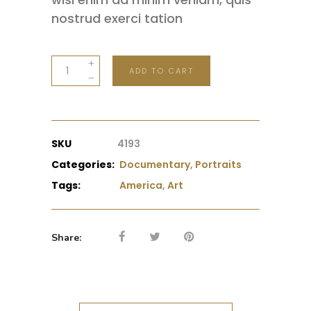
nostrud exerci tation
Window
ADD TO CART
quantity
SKU
4193
Categories:
Documentary
,
Portraits
Tags:
America
,
Art
Share: