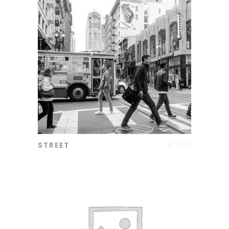
$
75.00
STREET
ADD TO CART