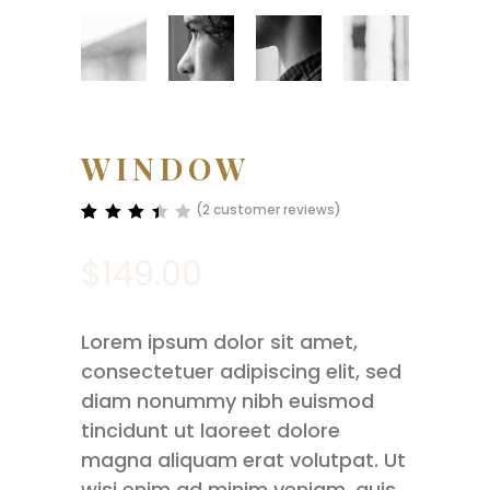
WINDOW
(
2
customer reviews)
Rated
2
3.50
$
149.00
out
of 5
based
on
customer
Lorem ipsum dolor sit amet,
ratings
consectetuer adipiscing elit, sed
diam nonummy nibh euismod
tincidunt ut laoreet dolore
magna aliquam erat volutpat. Ut
wisi enim ad minim veniam, quis