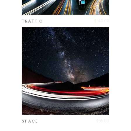
$
140.00
TRAFFIC
ADD TO CART
$
55.00
SPACE
ADD TO CART