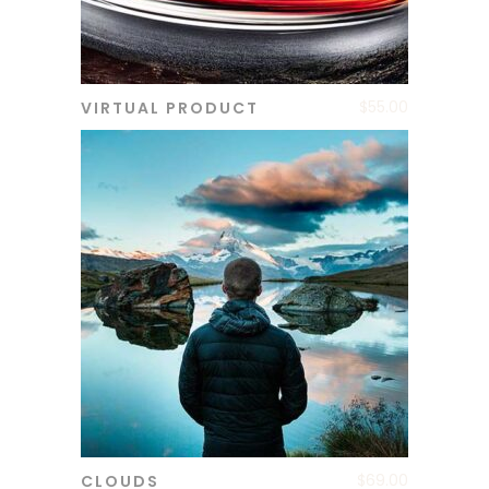
$
55.00
VIRTUAL PRODUCT
ADD TO CART
$
69.00
CLOUDS
ADD TO CART