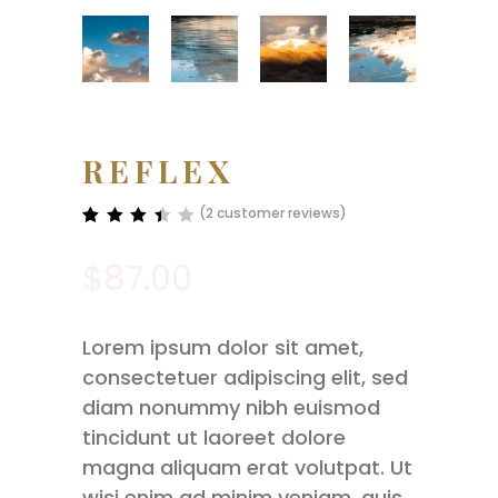
REFLEX
(
2
customer reviews)
Rated
2
3.50
$
87.00
out
of 5
based
on
customer
Lorem ipsum dolor sit amet,
ratings
consectetuer adipiscing elit, sed
diam nonummy nibh euismod
tincidunt ut laoreet dolore
magna aliquam erat volutpat. Ut
wisi enim ad minim veniam, quis