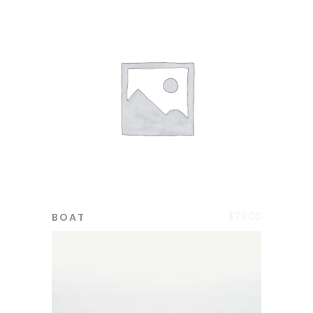
$
79.00
BOAT
ADD TO CART