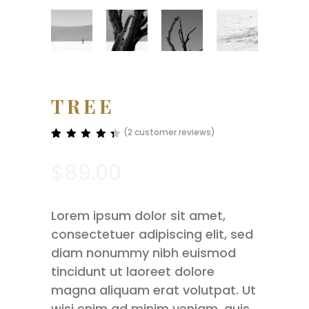
TREE
(
2
customer reviews)
Rated
2
4.50
$
89.00
out of
5
based
on
customer
Lorem ipsum dolor sit amet,
ratings
consectetuer adipiscing elit, sed
diam nonummy nibh euismod
tincidunt ut laoreet dolore
magna aliquam erat volutpat. Ut
wisi enim ad minim veniam, quis