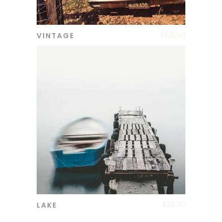
$
108.00
VINTAGE
ADD TO CART
$
36.00
LAKE
ADD TO CART