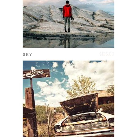
$
135.00
SKY
ADD TO CART